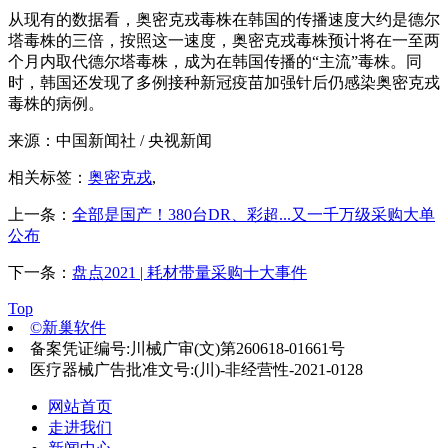
从现有的数据看，奥密克戎毒株在韩国的传播速度大约是德尔
塔毒株的三倍，按照这一速度，奥密克戎毒株预计将在一至两
个月内取代德尔塔毒株，成为在韩国传播的“主流”毒株。同
时，韩国还发现了多例接种新冠疫苗加强针后仍感染奥密克戎
毒株的病例。
来源：中国新闻社 / 央视新闻
相关标签：
奥密克戎
,
上一条：
全部是国产！380台DR、彩超...又一千万级采购大单
公布
下一条：
盘点2021 | 耗材带量采购十大事件
Top
©新巢软件
备案凭证编号:川械广审(文)第260618-01661号
医疗器械广告批准文号:(川)-非经营性-2021-0128
网站首页
走进我们