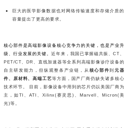
巨大的医学影像数据也对网络传输速度和存储介质的
容量提出了更高的要求。
核心部件是高端影像设备核心竞争力的关键，也是产业升
级、行业发展的关键。
近年来，我国已掌握磁共振、CT、
PET/CT、DR、直线加速器等全系列高端影像诊疗设备的
自主研发能力，但纵观整条产业链，从
核心部件
到
元器
件、原材料、高端工艺
等方面，国产厂商仍缺失诸多核心
技术环节。
目前，影像设备中用到的芯片仍以美国厂商为
主，如TI、ATI、Xilinx(赛灵思)、Marvell、Micron(美
光)等。