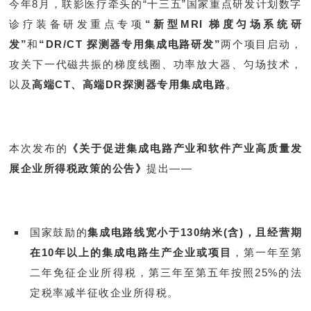
今年8月，联影医疗牵头的“十三五”国家重点研发计划数字
诊疗装备研发重点专项
“新型MRI 梯度匀场系统研
发”
和
“DR/CT 探测器专用集成电路研发”
两个项目启动，
攻关下一代磁共振的梯度线圈、功率放大器、匀场技术，
以及
高端CT、高端DR探测器
专用集成电路
。
本次发布的
《关于促进集成电路产业和软件产业高质量发
展企业所得税政策的公告》
提出——
国家鼓励的
集成电路线宽小于130纳米(含)，且经营期
在10年以上的集成电路生产企业或项目
，第一年至第
二年免征企业所得税，第三年至第五年按照25%的法
定税率减半征收企业所得税。