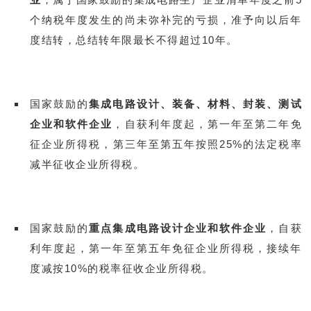
个纳税年度发生的尚未弥补完的亏损，准予向以后年
度结转，总结转年限最长不得超过10年。
国家鼓励的
集成电路设计、装备、材料、封装、测试
企业和软件企业
，自获利年度起，第一年至第二年免
征企业所得税，第三年至第五年按照25%的法定税率
减半征收企业所得税。
国家鼓励的
重点集成电路设计企业和软件企业
，自获
利年度起，第一年至第五年免征企业所得税，接续年
度减按10%的税率征收企业所得税。