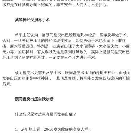
术都是在计算机导航下完成的，非常安全，人们大可不必担心。
莫等神经受损再手术
单军主任认为，当腰间盘突出已经压迫到神经后，应该及早做手术。
否则，一旦等到被压迫的神经出现变性后，即使再做手术也会留下下肢疼
痛、麻木等后遗症。特别是一些患者出现了大小便障碍（大小便失禁、小便
无力等）的症状时，有人误以为这是前列腺导致的，实际上是腰间盘突出已
经压迫到了马尾神经所致，一定要在三个月内进行手术。
颈间盘突出更需要及早手术，腰间盘突出压迫的是周围神经，而颈间
盘突出压迫的则是中枢神经，一旦伤及脊髓，将可能会发生四肢瘫痪的可怕
后果。
腰间盘突出症自我诊断
什么情况应考虑患有腰间盘突出症？
1、从年龄上看：20-50岁为此症的高发人群；