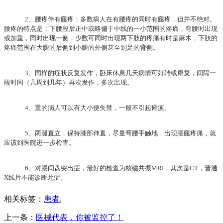
2、腰疼伴有腿疼：多数病人在有腰疼的同时有腿疼，但并不绝对。
腰疼的特点是：下腰段后正中或略偏于中线的一小范围的疼痛，弯腰时出现
或加重，同时出现一侧，少数可同时出现两下肢的疼痛有时是麻木，下肢的
疼痛范围在大腿的后侧到小腿的外侧甚至到足的背侧。
3、同样的症状反复发作，卧床休息几天病情可好转或康复，间隔一
段时间（几周到几年）再次发作，多次出现。
4、重的病人可以有大小便失禁，一般不引起瘫痪。
5、两腿直立，保持膝部伸直，尽量弯腰手触地，出现腰腿疼痛，就
应该到医院进一步检查。
6、对腰间盘突出症，最好的检查为核磁共振MRI，其次是CT，普通
X线片不能诊断此症。
相关标签：
患者
,
上一条：
医械代表，你被监控了！