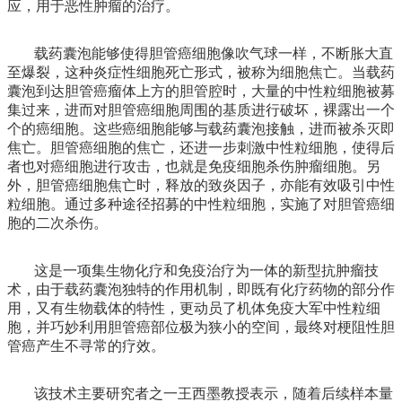
应，用于恶性肿瘤的治疗。
载药囊泡能够使得胆管癌细胞像吹气球一样，不断胀大直
至爆裂，这种炎症性细胞死亡形式，被称为细胞焦亡。当载药
囊泡到达胆管癌瘤体上方的胆管腔时，大量的中性粒细胞被募
集过来，进而对胆管癌细胞周围的基质进行破坏，裸露出一个
个的癌细胞。这些癌细胞能够与载药囊泡接触，进而被杀灭即
焦亡。胆管癌细胞的焦亡，还进一步刺激中性粒细胞，使得后
者也对癌细胞进行攻击，也就是免疫细胞杀伤肿瘤细胞。另
外，胆管癌细胞焦亡时，释放的致炎因子，亦能有效吸引中性
粒细胞。通过多种途径招募的中性粒细胞，实施了对胆管癌细
胞的二次杀伤。
这是一项集生物化疗和免疫治疗为一体的新型抗肿瘤技
术，由于载药囊泡独特的作用机制，即既有化疗药物的部分作
用，又有生物载体的特性，更动员了机体免疫大军中性粒细
胞，并巧妙利用胆管癌部位极为狭小的空间，最终对梗阻性胆
管癌产生不寻常的疗效。
该技术主要研究者之一王西墨教授表示，随着后续样本量