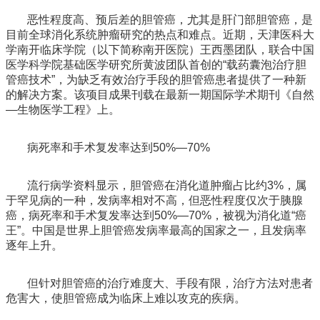
恶性程度高、预后差的胆管癌，尤其是肝门部胆管癌，是
目前全球消化系统肿瘤研究的热点和难点。近期，天津医科大
学南开临床学院（以下简称南开医院）王西墨团队，联合中国
医学科学院基础医学研究所黄波团队首创的“载药囊泡治疗胆
管癌技术”，为缺乏有效治疗手段的胆管癌患者提供了一种新
的解决方案。该项目成果刊载在最新一期国际学术期刊《自然
—生物医学工程》上。
病死率和手术复发率达到
50%
—
70%
流行病学资料显示，胆管癌在消化道肿瘤占比约
3%
，属
于罕见病的一种，发病率相对不高，但恶性程度仅次于胰腺
癌，病死率和手术复发率达到
50%
—
70%
，被视为消化道“癌
王”。中国是世界上胆管癌发病率最高的国家之一，且发病率
逐年上升。
但针对胆管癌的治疗难度大、手段有限，治疗方法对患者
危害大，使胆管癌成为临床上难以攻克的疾病。