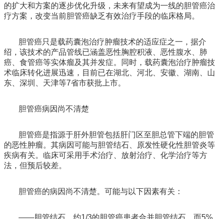
的扩大和方案的逐步优化升级，未来有望成为一线的胆管癌治
疗方案，改变当前胆管癌缺乏有效治疗手段的临床格局。
胆管癌只是载药囊泡治疗肿瘤技术的适应症之一，据介
绍，该技术的产品管线已涵盖恶性胸腔积液、恶性腹水、肺
癌、食管癌等实体瘤及其并发症。同时，载药囊泡治疗肿瘤技
术临床转化进展迅速，目前已在湖北、河北、安徽、湖南、山
东、深圳、天津等
7
省市获批上市。
胆管癌病因尚不清楚
胆管癌是指源于肝外胆管包括肝门区至胆总管下端的胆管
的恶性肿瘤。其病因可能与胆管结石、原发性硬化性胆管炎等
疾病有关。临床可采用手术治疗、放射治疗、化学治疗等方
法，但预后较差。
胆管癌的病因尚不清楚。可能与以下因素有关：
——胆管结石。约
1/3
的胆管癌患者合并胆管结石，而
5%