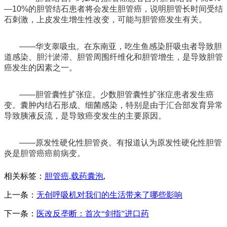
—
10%
的胆管结石患者将会发生胆管癌，说明胆管长时间受结
石刺激，上皮发生增生性改变，可能与胆管癌发生有关。
——华支睾吸虫。在东南亚，吃生鱼感染肝吸虫者导致胆
道感染、胆汁淤滞、胆管周围纤维化和胆管增生，是导致胆管
癌发生的因素之一。
——胆管囊性扩张症。少数胆管囊性扩张症患者发生癌
变。囊肿内结石形成、细菌感染，特别是由于汇合部发育异常
导致胰液反流，是导致癌变发生的主要原因。
——原发性硬化性胆管炎。有报道认为原发性硬化性胆管
炎是胆管癌癌前病变。
相关标签：
胆管癌
,
载药囊泡
,
上一条：
无创呼吸机对我们的生活带来了哪些影响
下一条：
医改反垄断：首次“剑指”进口药