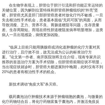
在生物学表现上，胆管位于胆汁引流和肝功能正常运转的
关键位置，因为解剖位置特殊和胆管癌肿瘤组织的“外壳”坚
硬，胆管癌尤其是肝门部胆管癌患者对放化疗均不敏感，一旦
失去根治性手术机会，患者基本面临“无药可医”的局面，从而
导致消瘦、乏力、营养不良、胃肠道梗阻等问题，生存质量
差、生存周期短。而现在癌性胆道梗阻发病率明显增加，这类
病人一旦出现感染，病情更加凶险。
“临床上目前只能用胰腺癌或消化道肿瘤的化疗方案对其
进行治疗，且疗效不佳，故无法成为公认的标准治疗方
案。”论文第一作者、南开医院张晖主任介绍，现有专家共识
推荐的首选治疗方案为手术切除，但胆管癌前期症状不明显，
当出现症状就诊时，胆管癌大都进展到中晚期，此时仅有不到
20%
的患者有根治性手术的机会。
新技术调动“免疫大军”杀灭癌。
载药囊泡治疗肿瘤技术来源于肿瘤细胞的囊泡，与微量的
化疗药物结合后，将化疗药物富集于囊泡内，并激活免疫反