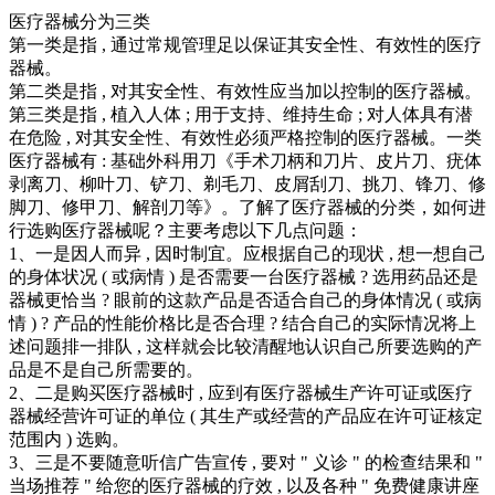
医疗器械分为三类
第一类是指 , 通过常规管理足以保证其安全性、有效性的医疗
器械。
第二类是指 , 对其安全性、有效性应当加以控制的医疗器械。
第三类是指 , 植入人体 ; 用于支持、维持生命 ; 对人体具有潜
在危险 , 对其安全性、有效性必须严格控制的医疗器械。一类
医疗器械有 : 基础外科用刀《手术刀柄和刀片、皮片刀、疣体
剥离刀、柳叶刀、铲刀、剃毛刀、皮屑刮刀、挑刀、锋刀、修
脚刀、修甲刀、解剖刀等》。了解了医疗器械的分类，如何进
行选购医疗器械呢？主要考虑以下几点问题：
1、一是因人而异 , 因时制宜。应根据自己的现状 , 想一想自己
的身体状况 ( 或病情 ) 是否需要一台医疗器械 ? 选用药品还是
器械更恰当 ? 眼前的这款产品是否适合自己的身体情况 ( 或病
情 ) ? 产品的性能价格比是否合理 ? 结合自己的实际情况将上
述问题排一排队 , 这样就会比较清醒地认识自己所要选购的产
品是不是自己所需要的。
2、二是购买医疗器械时 , 应到有医疗器械生产许可证或医疗
器械经营许可证的单位 ( 其生产或经营的产品应在许可证核定
范围内 ) 选购。
3、三是不要随意听信广告宣传 , 要对 " 义诊 " 的检查结果和 "
当场推荐 " 给您的医疗器械的疗效 , 以及各种 " 免费健康讲座