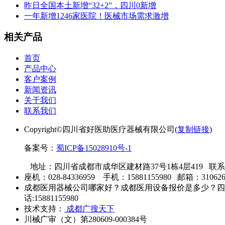
昨日全国本土新增“32+2”，四川0新增
一年新增1246家医院！医械市场需求激增
相关产品
首页
产品中心
客户案例
新闻资讯
关于我们
联系我们
Copyright©四川省好医助医疗器械有限公司(
复制链接
)
备案号：
蜀ICP备15028910号-1
地址：四川省成都市成华区建材路37号1栋4层419 联
座机：028-84336959 手机：15881155980 邮箱：310626
成都医用器械公司哪家好？成都医用设备报价是多少？四
话:15881155980
技术支持：
成都广搜天下
川械广审（文）第280609-000384号