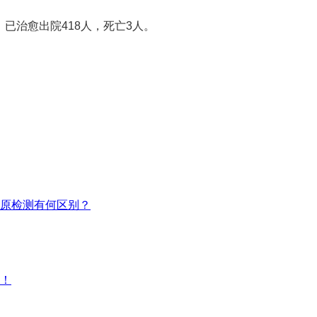
，已治愈出院418人，死亡3人。
原检测有何区别？
点！