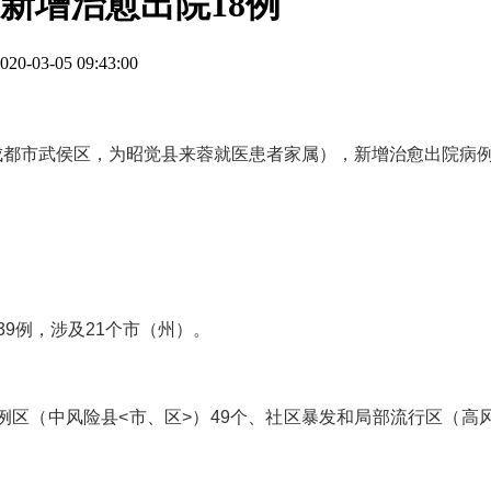
新增治愈出院18例
0-03-05 09:43:00
（成都市武侯区，为昭觉县来蓉就医患者家属），新增治愈出院病
）
39例，涉及21个市（州）。
例区（中风险县<市、区>）49个、社区暴发和局部流行区（高