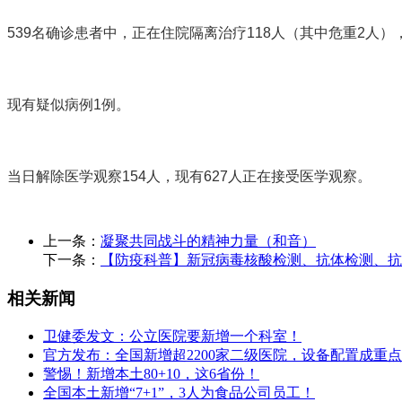
539名确诊患者中，正在住院隔离治疗118人（其中危重2人）
现有疑似病例1例。
当日解除医学观察154人，现有627人正在接受医学观察。
上一条：
凝聚共同战斗的精神力量（和音）
下一条：
【防疫科普】新冠病毒核酸检测、抗体检测、抗
相关新闻
卫健委发文：公立医院要新增一个科室！
官方发布：全国新增超2200家二级医院，设备配置成重
警惕！新增本土80+10，这6省份！
全国本土新增“7+1”，3人为食品公司员工！