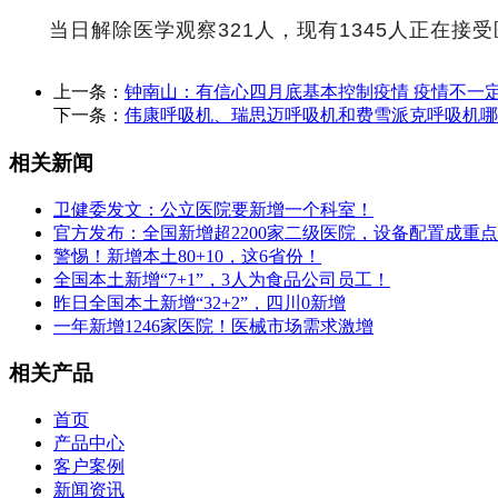
当日解除医学观察321人，现有1345人正在接
上一条：
钟南山：有信心四月底基本控制疫情 疫情不一
下一条：
伟康呼吸机、瑞思迈呼吸机和费雪派克呼吸机哪
相关新闻
卫健委发文：公立医院要新增一个科室！
官方发布：全国新增超2200家二级医院，设备配置成重
警惕！新增本土80+10，这6省份！
全国本土新增“7+1”，3人为食品公司员工！
昨日全国本土新增“32+2”，四川0新增
一年新增1246家医院！医械市场需求激增
相关产品
首页
产品中心
客户案例
新闻资讯