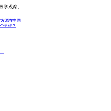
受医学观察。
定发源在中国
个更好？
点！