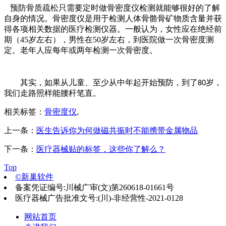
预防骨质疏松只需要定时做骨密度仪检测就能够很好的了解
自身的情况。骨密度仪是用于检测人体骨骼骨矿物质含量并获
得各项相关数据的医疗检测仪器。一般认为，女性应在绝经前
期（45岁左右），男性在50岁左右，到医院做一次骨密度测
定。老年人应每年或两年检测一次骨密度。
其实，如果从儿童、至少从中年起开始预防，到了
岁，
80
我们走路照样能腰杆笔直。
相关标签：
骨密度仪
,
上一条：
医生告诉你为何做磁共振时不能携带金属物品
下一条：
医疗器械贴的标签，这些你了解么？
Top
©新巢软件
备案凭证编号:川械广审(文)第260618-01661号
医疗器械广告批准文号:(川)-非经营性-2021-0128
网站首页