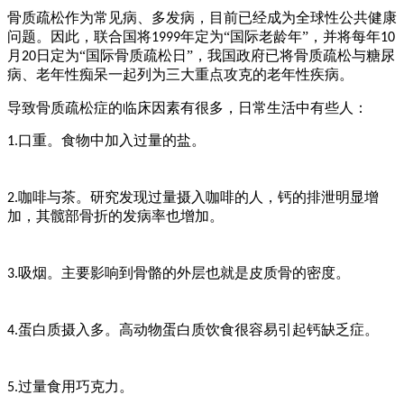
骨质疏松作为常见病、多发病，目前已经成为全球性公共健康
问题。因此，联合国将
年定为“国际老龄年”，并将每年
1999
10
月
日定为“国际骨质疏松日”，我国政府已将骨质疏松与糖尿
20
病、老年性痴呆一起列为三大重点攻克的老年性疾病。
导致骨质疏松症的临床因素有很多，日常生活中有些人：
口重。食物中加入过量的盐。
1.
咖啡与茶。研究发现过量摄入咖啡的人，钙的排泄明显增
2.
加，其髋部骨折的发病率也增加。
吸烟。主要影响到骨骼的外层也就是皮质骨的密度。
3.
蛋白质摄入多。高动物蛋白质饮食很容易引起钙缺乏症。
4.
过量食用巧克力。
5.